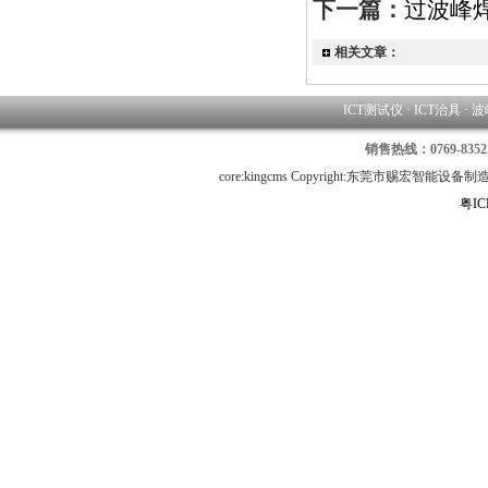
下一篇：
过波峰
相关文章：
ICT测试仪
·
ICT治具
·
波
销售热线：0769-8352
core:kingcms Copyright:东莞市赐宏智
粤IC