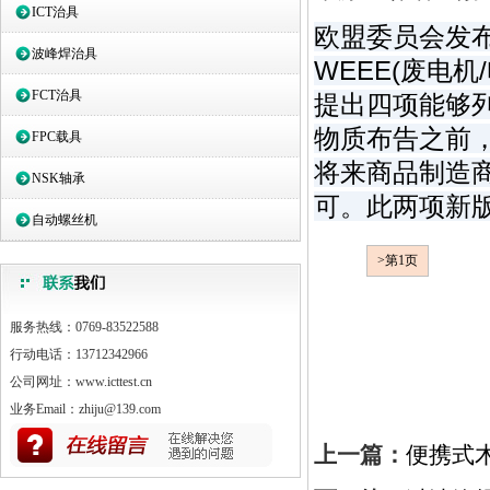
ICT治具
欧盟委员会发布
波峰焊治具
WEEE(废电
FCT治具
提出四项能够
物质布告之前，
FPC载具
将来商品制造
NSK轴承
可。此两项新版
自动螺丝机
>第1页
服务热线：0769-83522588
行动电话：13712342966
公司网址：www.icttest.cn
业务Email：zhiju@139.com
上一篇：
便携式